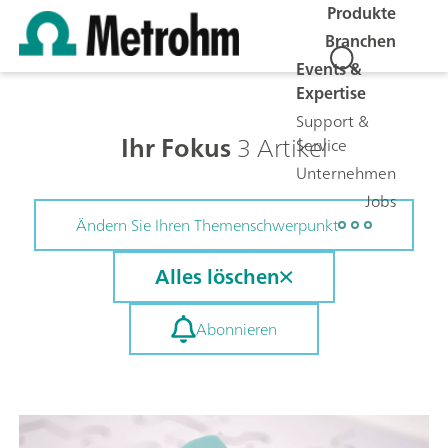
Produkte
Branchen
Events &
Expertise
Support &
Ihr Fokus
3 Artikel
Service
Unternehmen
Jobs
Ändern Sie Ihren Themenschwerpunkt
Alles löschen
Abonnieren