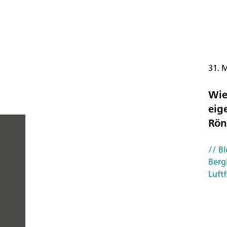
31. 
Wie
eig
Rön
// Bl
PEOPLE
Berg
Luftf
YOU
CAN