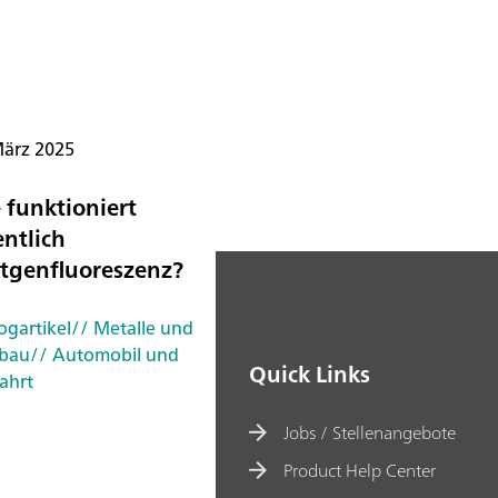
März 2025
 funktioniert
entlich
tgenfluoreszenz?
ogartikel
// Metalle und
bau
// Automobil und
Quick Links
ahrt
Jobs / Stellenangebote
Product Help Center