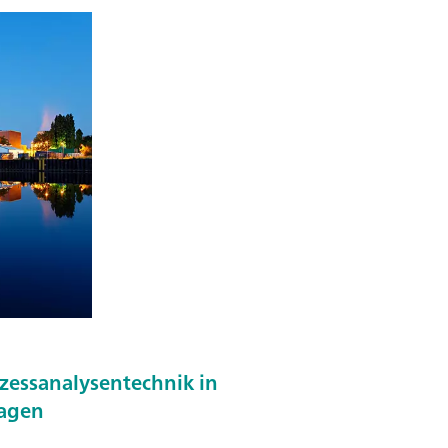
ozessanalysentechnik in
agen