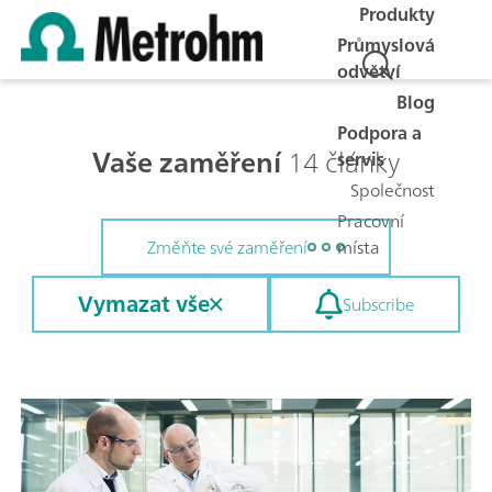
Produkty
Průmyslová
odvětví
Blog
Podpora a
Vaše zaměření
14 články
servis
Společnost
Pracovní
místa
Změňte své zaměření
Vymazat vše
Subscribe