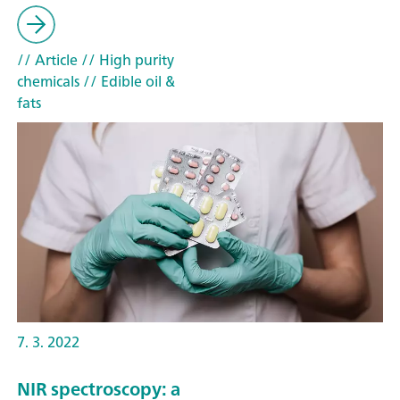
// Article
// High purity
chemicals
// Edible oil &
fats
7. 3. 2022
NIR spectroscopy: a