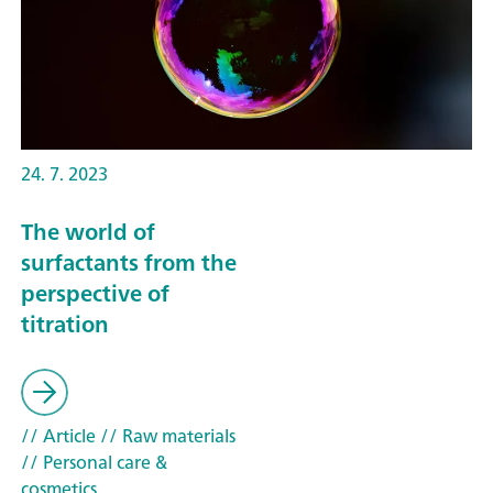
24. 7. 2023
The world of
surfactants from the
perspective of
titration
// Article
// Raw materials
// Personal care &
cosmetics