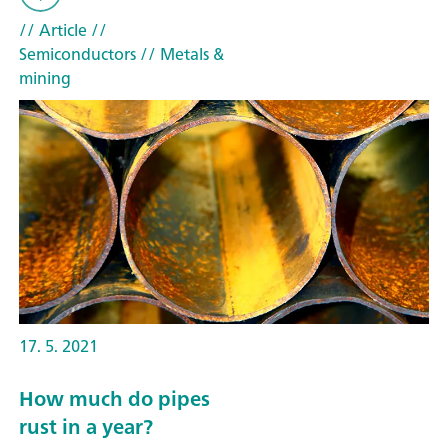
// Article
//
Semiconductors
// Metals &
mining
17. 5. 2021
How much do pipes
rust in a year?