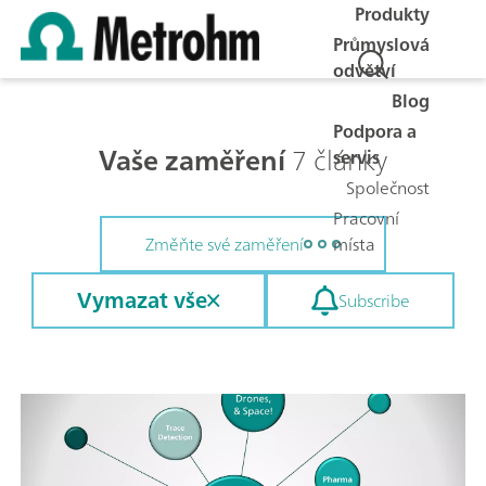
Produkty
Průmyslová
odvětví
Blog
Podpora a
Vaše zaměření
7 články
servis
Společnost
Pracovní
místa
Změňte své zaměření
Vymazat vše
Subscribe