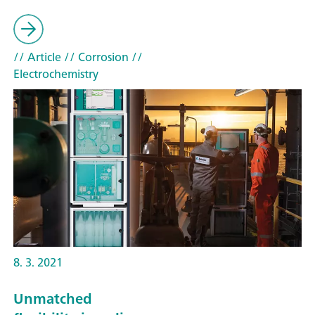
// Article
// Corrosion
//
Electrochemistry
8. 3. 2021
Unmatched