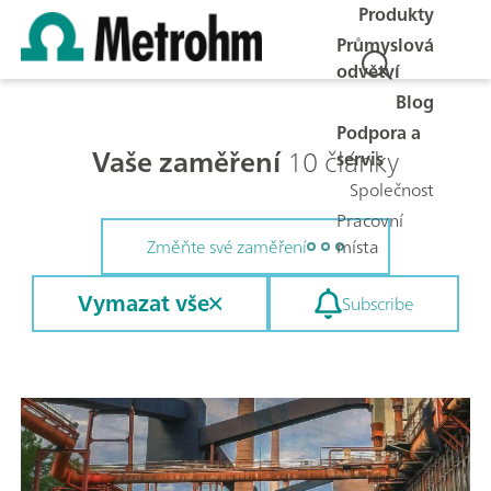
Produkty
Průmyslová
odvětví
Blog
Podpora a
Vaše zaměření
10 články
servis
Společnost
Pracovní
místa
Změňte své zaměření
Vymazat vše
Subscribe