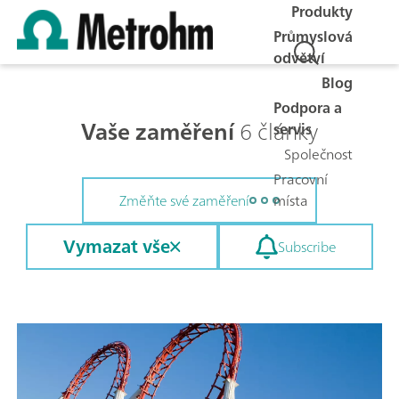
Produkty
Průmyslová
odvětví
Blog
Podpora a
Vaše zaměření
6 články
servis
Společnost
Pracovní
místa
Změňte své zaměření
Vymazat vše
Subscribe