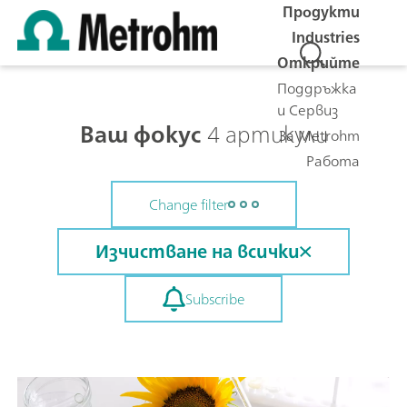
Продукти
Industries
Открийте
Поддръжка
и Сервиз
Ваш фокус
4 артикули
За Metrohm
Работа
Change filter
Изчистване на всички
Subscribe