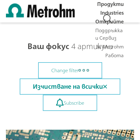
Продукти
Industries
Открийте
Поддръжка
и Сервиз
Ваш фокус
4 артикули
За Metrohm
Работа
Change filter
Изчистване на всички
Subscribe